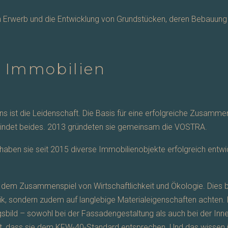
 Erwerb und die Entwicklung von Grundstücken, deren Bebauung u
r Immobilien
s ist die Leidenschaft. Die Basis für eine erfolgreiche Zusamm
rbindet beides. 2013 gründeten sie gemeinsam die VOSTRA.
 haben sie seit 2015 diverse Immobilienobjekte erfolgreich entwi
em Zusammenspiel von Wirtschaftlichkeit und Ökologie. Dies bei
tik, sondern zudem auf langlebige Materialeigenschaften achten
gsbild – sowohl bei der Fassadengestaltung als auch bei der In
ert, dass sie dem KFW-40-Standard entsprechen. Und das wissen 